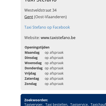
Westveldstraat 34
Gent
(Oost-Vlaanderen)
Taxi Stefano op Facebook
Website:
www.taxistefano.be
Openingstijden
Maandag
op afspraak
Dinsdag
op afspraak
Woensdag
op afspraak
Donderdag
op afspraak
Vrijdag
op afspraak
Zaterdag
op afspraak
Zondag
op afspraak
Zoekwoorden:
Taxivervoer
Taxi bestellen
Taxiservice
Taxichauf