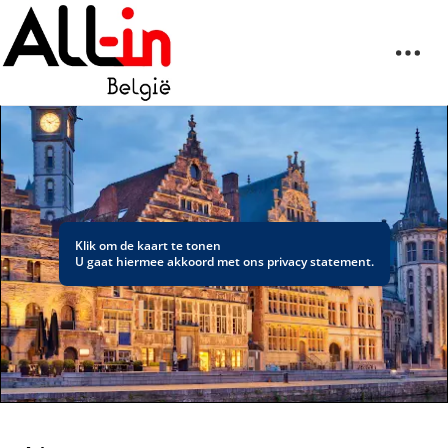
Klik om de kaart te tonen
U gaat hiermee akkoord met ons
privacy statement
.