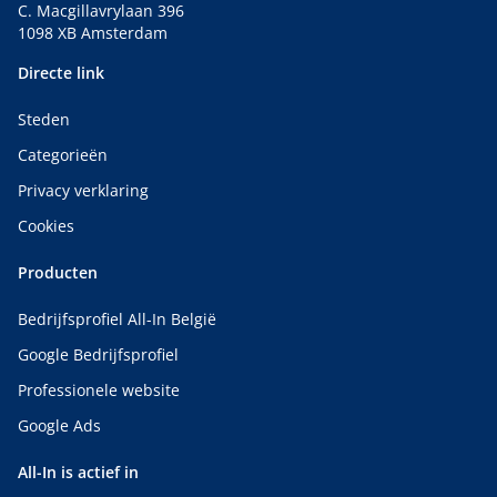
keuringsklaar,
keuringsklaar,
C. Macgillavrylaan 396
Meggeren
Meggeren
1098 XB Amsterdam
isolatieweerstandmeting,
isolatieweerstandmeting,
Atex en
Atex en
Directe link
aardingen -
aardingen -
EAV,
EAV,
Steden
Professionele
Professionele
elektricien
elektricien
Categorieën
gezocht
gezocht
Privacy verklaring
Cookies
Producten
Bedrijfsprofiel All-In België
Google Bedrijfsprofiel
Professionele website
Google Ads
All-In is actief in