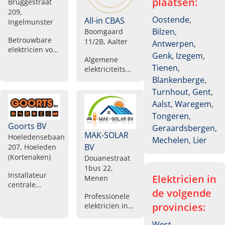
plaatsen:
Bruggestraat
209,
Oostende
,
All-in CBAS
Ingelmunster
Bilzen
,
Boomgaard
Betrouwbare
11/2B, Aalter
Antwerpen
,
elektricien voor
Genk
,
Izegem
,
thuis
Algemene
Tienen
,
reparaties,
elektriciteitswerken,
Parlofonie en
Vernieuwen
Blankenberge
,
videofonie,
van
Turnhout
,
Gent
,
Huisautomatisering,
elektriciteit,
Aalst
,
Waregem
,
Elektrische
Renoveren van
Tongeren
,
poorten, Oude
elektriciteit,
Goorts BV
parlofonie
Gsm
Geraardsbergen
,
MAK-SOLAR
vervangen
herstellingen,
Hoeledensebaan
Mechelen
,
Lier
domotica,
Reparatie van
BV
207, Hoeleden
Industriële
elektrische
(Kortenaken)
Douanestraat
elektriciteitswerken,
toestellen,
1bus 22,
Plaatsen van
Schoonmaak
Installateur
Elektricien in
Menen
sectionale
van gebouwen,
centrale
de volgende
poorten,
Depannage
verwarming ,
Professionele
Elektricien
elektriciteit,
Goedkope
provincies:
elektricien in
verlichting
Installateur
badkamerrenovatie,
de buurt,
installeren,
laadpaal,
Sanitaire
West-
Elektrische