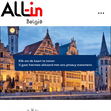
Klik om de kaart te tonen
U gaat hiermee akkoord met ons
privacy statement
.