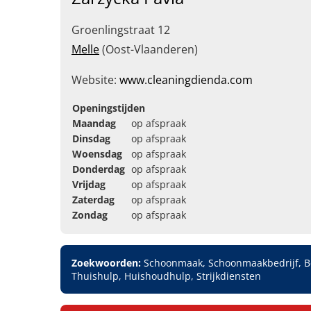
Groenlingstraat 12
Melle
(Oost-Vlaanderen)
Website:
www.cleaningdienda.com
Openingstijden
Maandag
op afspraak
Dinsdag
op afspraak
Woensdag
op afspraak
Donderdag
op afspraak
Vrijdag
op afspraak
Zaterdag
op afspraak
Zondag
op afspraak
Zoekwoorden:
Schoonmaak, Schoonmaakbedrijf, B
Thuishulp, Huishoudhulp, Strijkdiensten