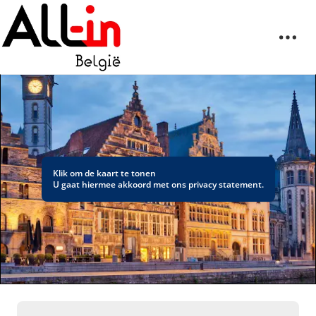
Klik om de kaart te tonen
U gaat hiermee akkoord met ons
privacy statement
.