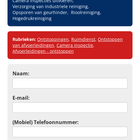
Camera inspecties uitvoeren
Verzorging van industriele reiniging
Opsporen van geurhinder
Rioolreiniging
Hogedrukreiniging
Rubrieken:
Ontstoppingen
,
Ruimdienst
,
Ontstoppen
van afvoerleidingen
,
Camera inspectie
,
Afvoerleidingen - ontstoppen
Naam:
E-mail:
(Mobiel) Telefoonnummer: