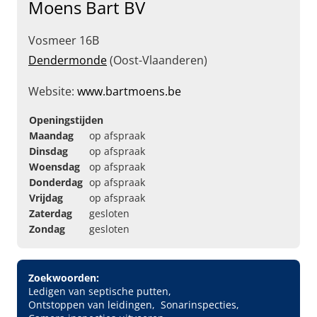
Moens Bart BV
Vosmeer 16B
Dendermonde
(Oost-Vlaanderen)
Website:
www.bartmoens.be
Openingstijden
Maandag
op afspraak
Dinsdag
op afspraak
Woensdag
op afspraak
Donderdag
op afspraak
Vrijdag
op afspraak
Zaterdag
gesloten
Zondag
gesloten
Zoekwoorden:
Ledigen van septische putten
Ontstoppen van leidingen
Sonarinspecties