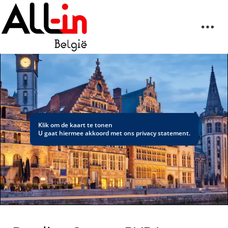
Klik om de kaart te tonen
U gaat hiermee akkoord met ons
privacy statement
.