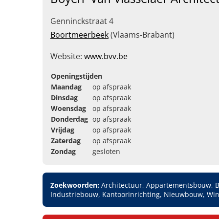
Genninckstraat 4
Boortmeerbeek
(Vlaams-Brabant)
Website:
www.bvv.be
Openingstijden
Maandag
op afspraak
Dinsdag
op afspraak
Woensdag
op afspraak
Donderdag
op afspraak
Vrijdag
op afspraak
Zaterdag
op afspraak
Zondag
gesloten
Zoekwoorden:
Architectuur, Appartementsbouw, B
Industriebouw, Kantoorinrichting, Nieuwbouw, Win