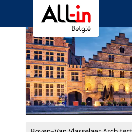
Boyen–Van Vlasselaer Architec