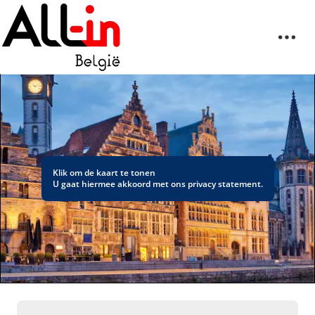
Klik om de kaart te tonen
U gaat hiermee akkoord met ons
privacy statement
.