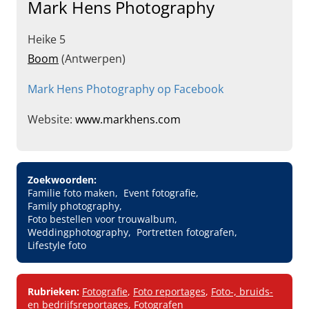
Mark Hens Photography
Heike 5
Boom
(Antwerpen)
Mark Hens Photography op Facebook
Website:
www.markhens.com
Zoekwoorden:
Familie foto maken
Event fotografie
Family photography
Foto bestellen voor trouwalbum
Weddingphotography
Portretten fotografen
Lifestyle foto
Rubrieken:
Fotografie
,
Foto reportages
,
Foto-, bruids-
en bedrijfsreportages
,
Fotografen