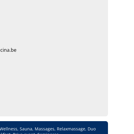
a
cina.be
 Wellness, Sauna, Massages, Relaxmassage, Duo