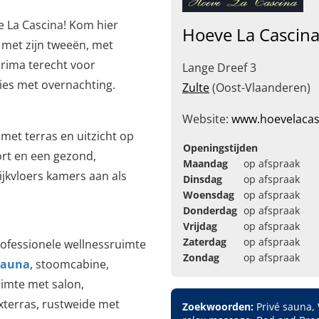
e La Cascina! Kom hier
Hoeve La Cascin
 met zijn
tweeën
, met
prima terecht voor
Lange Dreef 3
ies met overnachting.
Zulte
(Oost-Vlaanderen)
Website:
www.hoevelacas
met terras en uitzicht op
Openingstijden
ort en een gezond,
Maandag
op afspraak
lijkvloers kamers aan als
Dinsdag
op afspraak
Woensdag
op afspraak
Donderdag
op afspraak
Vrijdag
op afspraak
Zaterdag
op afspraak
rofessionele wellnessruimte
Zondag
op afspraak
sauna
, stoomcabine,
uimte met salon,
axterras, rustweide met
Zoekwoorden:
Privé sauna,