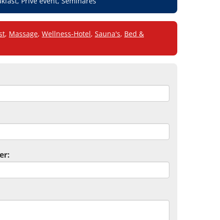
kfast, Prive event, Seminares
st
,
Massage
,
Wellness-Hotel
,
Sauna's
,
Bed &
er: