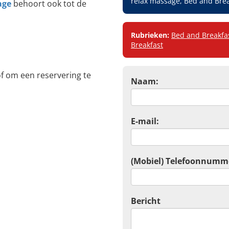
relax massage, Bed and Brea
age
behoort ook tot de
Rubrieken:
Bed and Breakfa
Breakfast
f om een reservering te
Naam:
E-mail:
(Mobiel) Telefoonnumm
Bericht