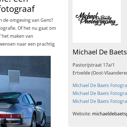
fotograaf
n de omgeving van Gent?
tografie. Of het nu gaat om
of het maken van
w wensen naar een prachtig
Michael De Baets
Pastorijstraat 17a/1
Ertvelde (Oost-Vlaandere
Michael De Baets Fotogra
Michael De Baets Fotogra
Michael De Baets Fotogra
Website:
michaeldebaets