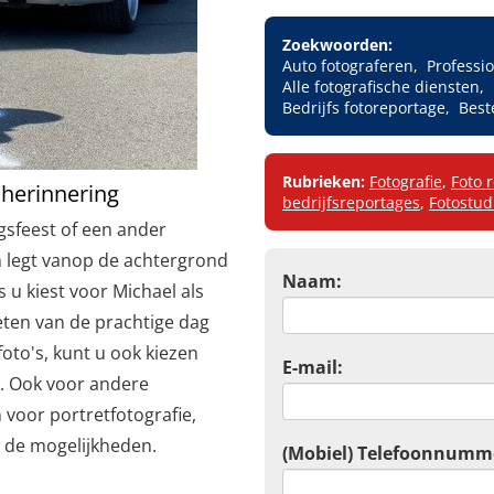
Zoekwoorden:
Auto fotograferen
Professio
Alle fotografische diensten
Bedrijfs fotoreportage
Best
Rubrieken:
Fotografie
,
Foto 
 herinnering
bedrijfsreportages
,
Fotostud
agsfeest of een ander
 legt vanop de achtergrond
Naam:
 u kiest voor Michael als
eten van de prachtige dag
oto's, kunt u ook kiezen
E-mail:
d. Ook voor andere
 voor portretfotografie,
t de mogelijkheden.
(Mobiel) Telefoonnumm