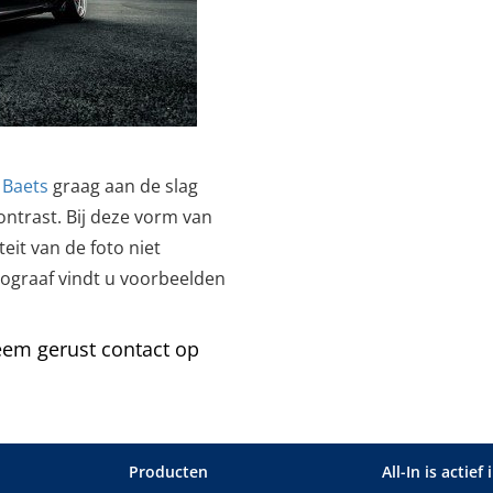
 Baets
graag aan de slag
ontrast. Bij deze vorm van
eit van de foto niet
tograaf vindt u voorbeelden
eem gerust contact op
Producten
All-In is actief 