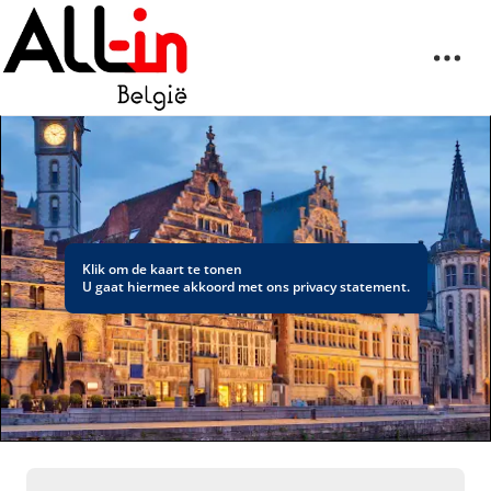
Klik om de kaart te tonen
U gaat hiermee akkoord met ons
privacy statement
.