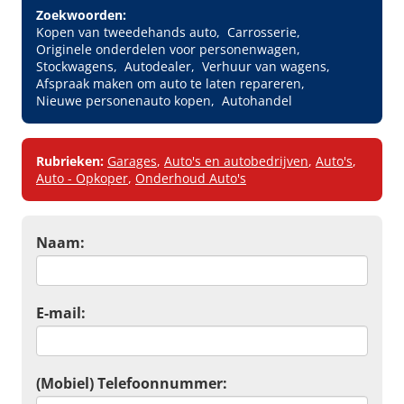
Zoekwoorden:
Kopen van tweedehands auto
Carrosserie
Originele onderdelen voor personenwagen
Stockwagens
Autodealer
Verhuur van wagens
Afspraak maken om auto te laten repareren
Nieuwe personenauto kopen
Autohandel
Rubrieken:
Garages
,
Auto's en autobedrijven
,
Auto's
,
Auto - Opkoper
,
Onderhoud Auto's
Naam:
E-mail:
(Mobiel) Telefoonnummer: