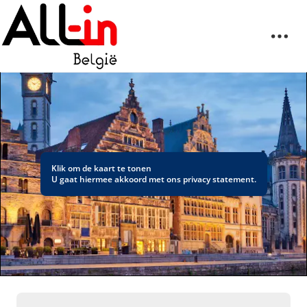
Klik om de kaart te tonen
U gaat hiermee akkoord met ons
privacy statement
.