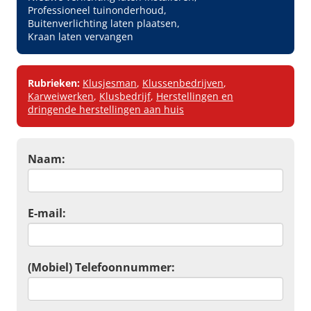
Professioneel tuinonderhoud
Buitenverlichting laten plaatsen
Kraan laten vervangen
Rubrieken:
Klusjesman
,
Klussenbedrijven
,
Karweiwerken
,
Klusbedrijf
,
Herstellingen en
dringende herstellingen aan huis
Naam:
E-mail:
(Mobiel) Telefoonnummer: