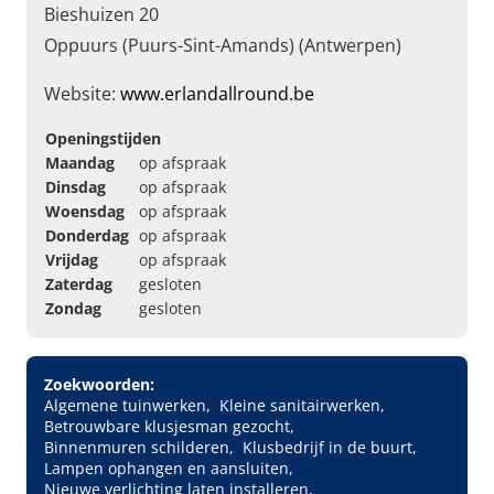
Bieshuizen 20
Oppuurs (Puurs-Sint-Amands) (Antwerpen)
Website:
www.erlandallround.be
Openingstijden
Maandag
op afspraak
Dinsdag
op afspraak
Woensdag
op afspraak
Donderdag
op afspraak
Vrijdag
op afspraak
Zaterdag
gesloten
Zondag
gesloten
Zoekwoorden:
Algemene tuinwerken
Kleine sanitairwerken
Betrouwbare klusjesman gezocht
Binnenmuren schilderen
Klusbedrijf in de buurt
Lampen ophangen en aansluiten
Nieuwe verlichting laten installeren