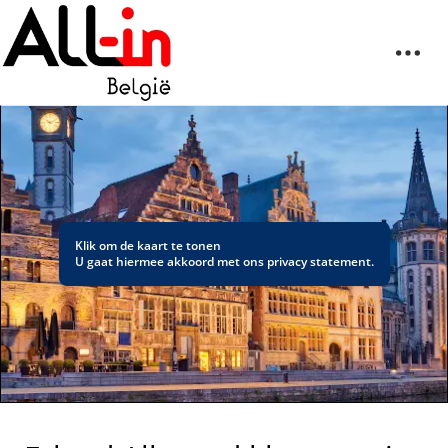
Klik om de kaart te tonen
U gaat hiermee akkoord met ons
privacy statement
.