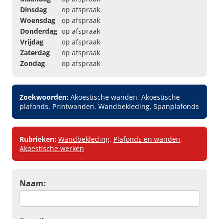
Dinsdag
op afspraak
Woensdag
op afspraak
Donderdag
op afspraak
Vrijdag
op afspraak
Zaterdag
op afspraak
Zondag
op afspraak
Zoekwoorden:
Akoestische wanden, Akoestische
plafonds, Printwanden, Wandbekleding, Spanplafonds
Rubrieken:
Wandbekleding
,
Plafonds en wanden
,
Akoestische werken
Naam: