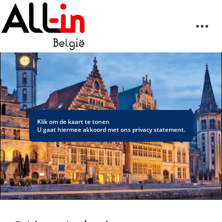
Klik om de kaart te tonen
U gaat hiermee akkoord met ons
privacy statement
.