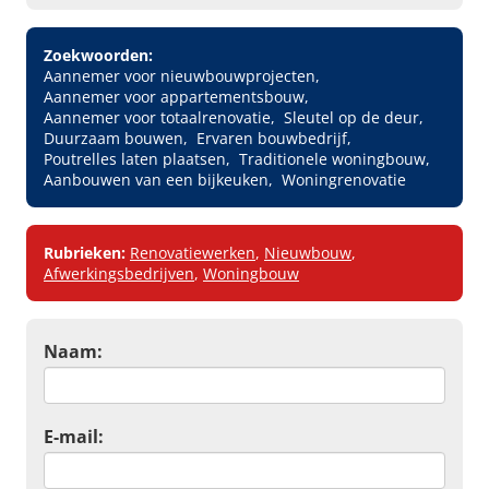
Zoekwoorden:
Aannemer voor nieuwbouwprojecten
Aannemer voor appartementsbouw
Aannemer voor totaalrenovatie
Sleutel op de deur
Duurzaam bouwen
Ervaren bouwbedrijf
Poutrelles laten plaatsen
Traditionele woningbouw
Aanbouwen van een bijkeuken
Woningrenovatie
Rubrieken:
Renovatiewerken
,
Nieuwbouw
,
Afwerkingsbedrijven
,
Woningbouw
Naam:
E-mail: