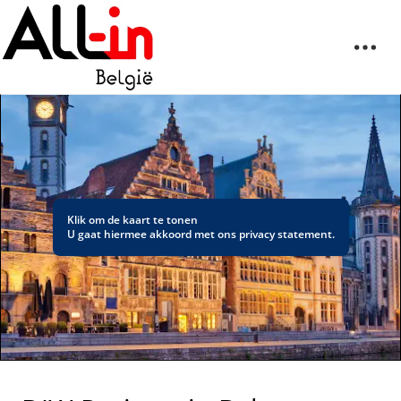
Klik om de kaart te tonen
U gaat hiermee akkoord met ons
privacy statement
.